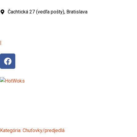
Preskočiť
na
Čachtická 27 (vedľa pošty), Bratislava
obsah
|
F
a
c
e
b
o
o
k
Kategória:
Chuťovky/predjedlá