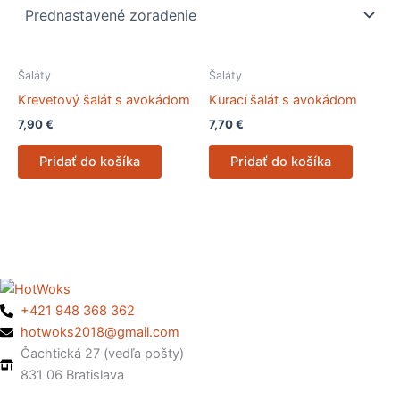
Šaláty
Šaláty
Krevetový šalát s avokádom
Kurací šalát s avokádom
7,90
€
7,70
€
Pridať do košíka
Pridať do košíka
+421 948 368 362
hotwoks2018@gmail.com
Čachtická 27 (vedľa pošty)
831 06 Bratislava