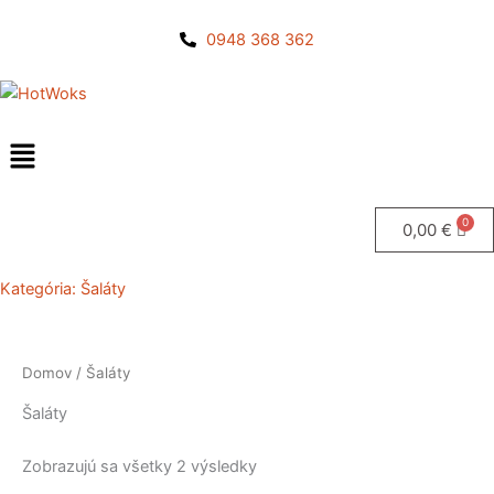
Preskočiť
na
0948 368 362
obsah
0,00
€
Kategória:
Šaláty
Domov
/ Šaláty
Šaláty
Zobrazujú sa všetky 2 výsledky