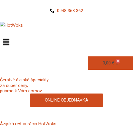
Preskočiť
na
0948 368 362
obsah
0,00
€
Čerstvé ázijské špeciality
za super ceny,
priamo k Vám domov.
ONLINE OBJEDNÁVKA
Ázijská reštaurácia HotWoks