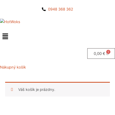
Preskočiť
na
0948 368 362
obsah
0,00
€
Nákupný košík
Váš košík je prázdny.