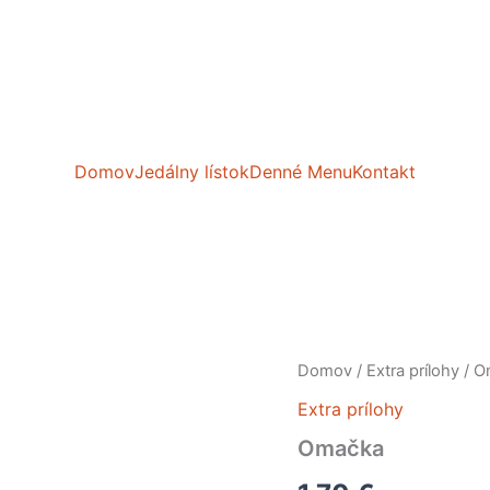
Domov
Jedálny lístok
Denné Menu
Kontakt
množstvo
Domov
/
Extra prílohy
/ O
Omačka
Extra prílohy
Omačka