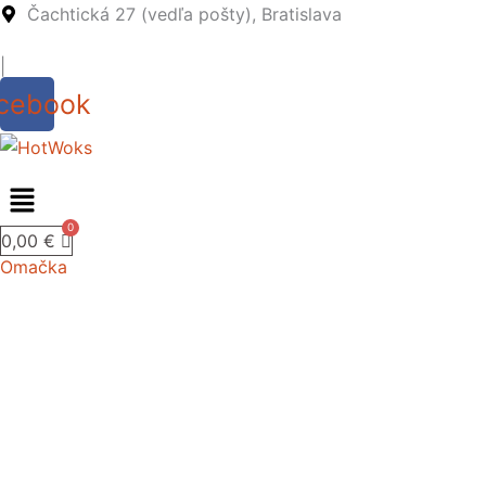
Preskočiť
Čachtická 27 (vedľa pošty), Bratislava
na
|
obsah
cebook
0,00
€
Omačka