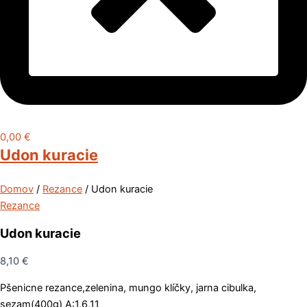
0,00
€
Udon kuracie
Domov
/
Rezance
/ Udon kuracie
Rezance
Udon kuracie
8,10
€
Pšenicne rezance,zelenina, mungo klíčky, jarna cibulka,
sezam(400g) A:1,6,11