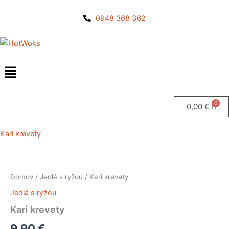
Preskočiť
na
0948 368 362
obsah
0,00
€
Kari krevety
množstvo
Kari
Domov
/
Jedlá s ryžou
/ Kari krevety
krevety
Jedlá s ryžou
Kari krevety
9,90
€