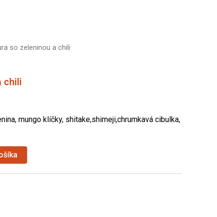
ra so zeleninou a chili
 chili
ina, mungo klíčky, shitake,shimeji,chrumkavá cibulka,
ošíka