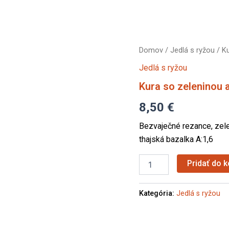
množstvo
Domov
/
Jedlá s ryžou
/ Ku
Kura
Jedlá s ryžou
so
zeleninou
Kura so zeleninou a
a
chili
8,50
€
Bezvaječné rezance, zelen
thajská bazalka A:1,6
Pridať do k
Kategória:
Jedlá s ryžou