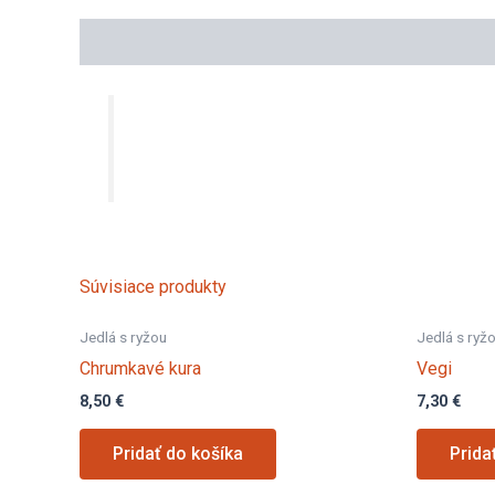
Popis
Súvisiace produkty
Jedlá s ryžou
Jedlá s ryž
Chrumkavé kura
Vegi
8,50
€
7,30
€
Pridať do košíka
Prida