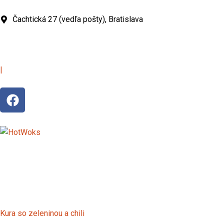
Preskočiť
na
Čachtická 27 (vedľa pošty), Bratislava
obsah
|
F
a
c
e
b
o
o
k
Kura so zeleninou a chili