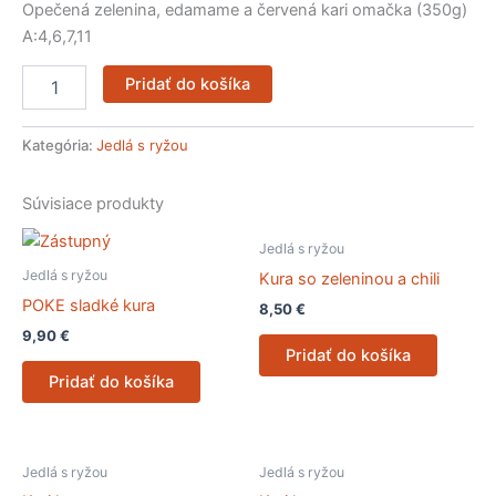
Opečená zelenina, edamame a červená kari omačka (350g)
A:4,6,7,11
Pridať do košíka
Kategória:
Jedlá s ryžou
Súvisiace produkty
Jedlá s ryžou
Jedlá s ryžou
Kura so zeleninou a chili
POKE sladké kura
8,50
€
9,90
€
Pridať do košíka
Pridať do košíka
Jedlá s ryžou
Jedlá s ryžou