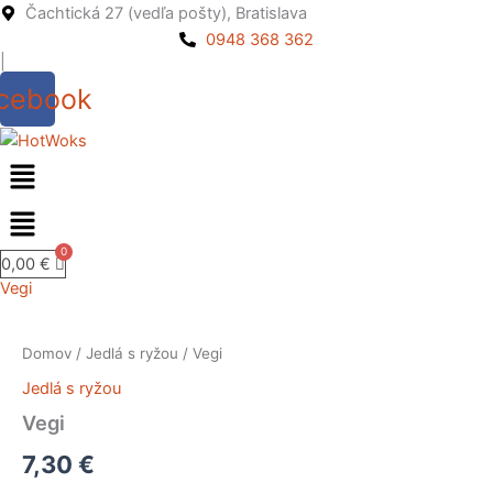
Preskočiť
Čachtická 27 (vedľa pošty), Bratislava
na
0948 368 362
|
obsah
cebook
Menu
0,00
€
Vegi
množstvo
Vegi
Domov
/
Jedlá s ryžou
/ Vegi
Jedlá s ryžou
Vegi
7,30
€