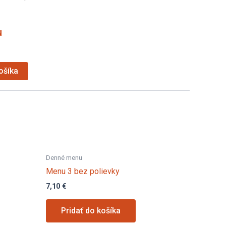
u
ošíka
Denné menu
Menu 3 bez polievky
7,10
€
Pridať do košíka