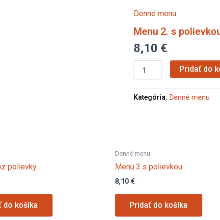
Menu
Denné menu
2.
s
Menu 2. s polievko
polievkou
8,10
€
Pridať do k
Kategória:
Denné menu
u
Denné menu
z polievky
Menu 3 s polievkou
8,10
€
ť do košíka
Pridať do košíka