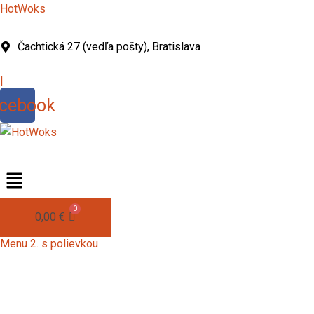
Preskočiť
HotWoks
na
obsah
Čachtická 27 (vedľa pošty), Bratislava
|
cebook
0,00
€
Menu 2. s polievkou