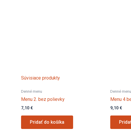
Súvisiace produkty
Denné menu
Denné men
Menu 2. bez polievky
Menu 4 be
7,10
€
9,10
€
Pridať do košíka
Prida