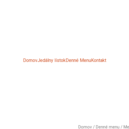
Domov
Jedálny lístok
Denné Menu
Kontakt
množstvo
Domov
/
Denné menu
/ Me