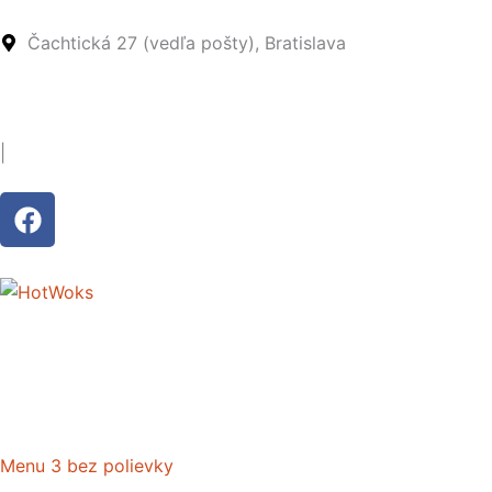
Preskočiť
na
Čachtická 27 (vedľa pošty), Bratislava
obsah
|
F
a
c
e
b
o
o
k
Menu 3 bez polievky