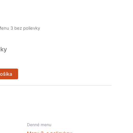
Menu 3 bez polievky
vky
košíka
Denné menu