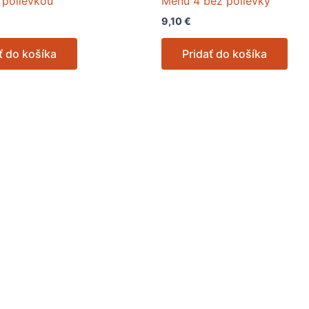
 polievkou
Menu 4 bez polievky
9,10
€
ť do košíka
Pridať do košíka