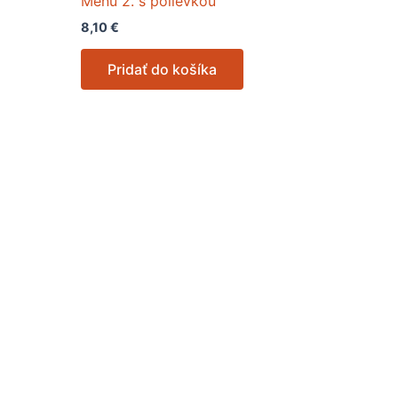
Menu 2. s polievkou
8,10
€
Pridať do košíka