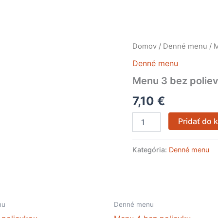
množstvo
Domov
/
Denné menu
/ 
Menu
Denné menu
3
bez
Menu 3 bez polie
polievky
7,10
€
Pridať do 
Kategória:
Denné menu
nu
Denné menu