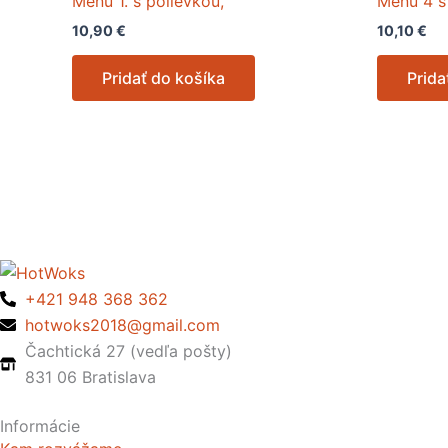
Menu 1. s polievkou,
Menu 4 s
10,90
€
10,10
€
Pridať do košíka
Prida
+421 948 368 362
hotwoks2018@gmail.com
Čachtická 27 (vedľa pošty)
831 06 Bratislava
Informácie