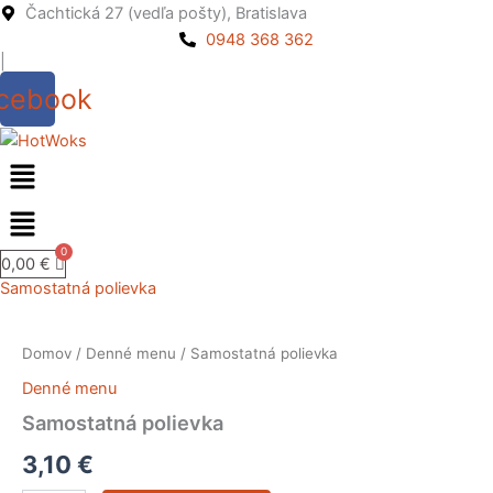
Preskočiť
Čachtická 27 (vedľa pošty), Bratislava
na
0948 368 362
|
obsah
cebook
Menu
0,00
€
Samostatná polievka
množstvo
Samostatná
Domov
/
Denné menu
/ Samostatná polievka
polievka
Denné menu
Samostatná polievka
3,10
€